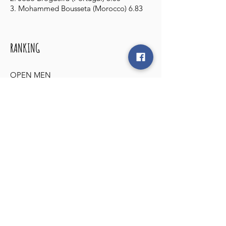
3. Mohammed Bousseta (Morocco) 6.83
RANKING
OPEN MEN
1. Alix Schorsch (France) 1000
2. Niels Schorsch (France) 860
3. Pako Junca Ituriaga (France) 730
4. Safir Anas (Morocco) 670
5. Iban Florentin (France) 610
5. Chouaib Boudhim (Morocco) 610
7. Ayoub Bahloul (Morocco) 555
7. Alan Griffon (France) 555
9. Luc Escaich (France) 500
9. Joao Moço (Portugal) 500
9. Mouhcine Bhihi (Morocco) 500
9. Tahre Elkeiraouni (Morocco) 500
13. Kevin Groisy (France) 450
13. Julian Fabre (France) 450
13. Matias Hegoas (France) 450